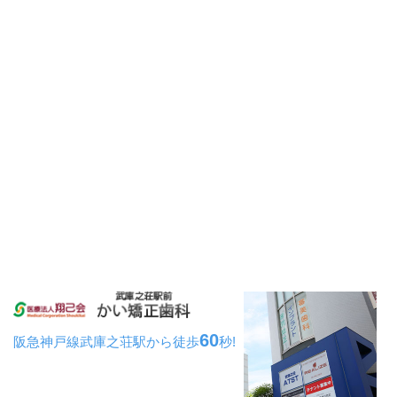
60
阪急神戸線武庫之荘駅から
徒歩
秒!