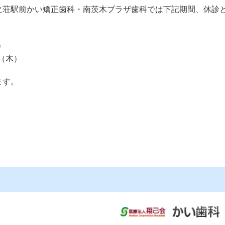
之荘駅前かい矯正歯科・南茨木プラザ歯科では下記期間、休診
）
（木）
ます。