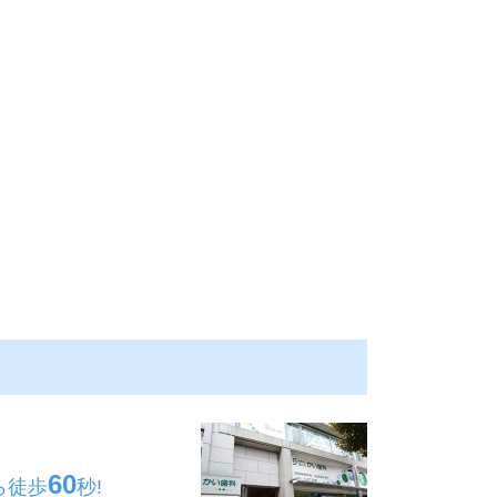
60
ら
徒歩
秒!