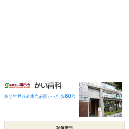
60
阪急神戸線武庫之荘駅から
徒歩
秒!
診療時間