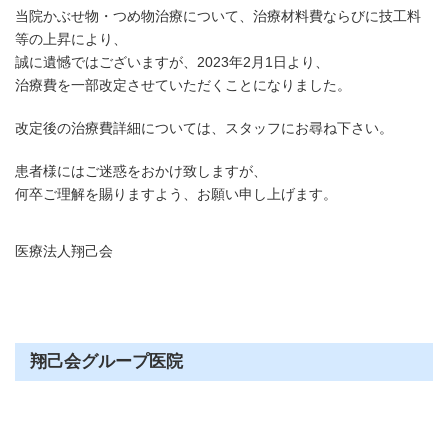
当院かぶせ物・つめ物治療について、治療材料費ならびに技工料
かい矯正歯科 TEL
等の上昇により、
誠に遺憾ではございますが、
2023
年
2
月
1
日より、
南茨木プラザ歯科 TEL
治療費を一部改定させていただくことになりました。
改定後の治療費詳細については、スタッフにお尋ね下さい。
患者様にはご迷惑をおかけ致しますが、
何卒ご理解を賜りますよう、お願い申し上げます。
医療法人翔己会
翔己会グループ医院